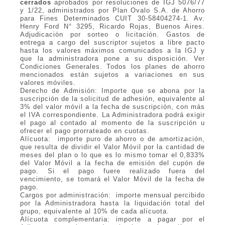
cerrados
aprobados por resoluciones de IGJ 5076/77
y 1/22, administrados por Plan Ovalo S.A. de Ahorro
para Fines Determinados CUIT 30-58404274-1. Av.
Henry Ford N° 3295, Ricardo Rojas, Buenos Aires.
Adjudicación por sorteo o licitación. Gastos de
entrega a cargo del suscriptor sujetos a libre pacto
hasta los valores máximos comunicados a la IGJ y
que la administradora pone a su disposición. Ver
Condiciones Generales. Todos los planes de ahorro
mencionados están sujetos a variaciones en sus
valores móviles.
Derecho de Admisión: Importe que se abona por la
suscripción de la solicitud de adhesión, equivalente al
3% del valor móvil a la fecha de suscripción, con más
el IVA correspondiente. La Administradora podrá exigir
el pago al contado al momento de la suscripción u
ofrecer el pago prorrateado en cuotas.
Alícuota: importe puro de ahorro o de amortización,
que resulta de dividir el Valor Móvil por la cantidad de
meses del plan o lo que es lo mismo tomar el 0,833%
del Valor Móvil a la fecha de emisión del cupón de
pago. Si el pago fuere realizado fuera del
vencimiento, se tomará el Valor Móvil de la fecha de
pago.
Cargos por administración: importe mensual percibido
por la Administradora hasta la liquidación total del
grupo, equivalente al 10% de cada alícuota.
Alícuota complementaria: importe a pagar por el