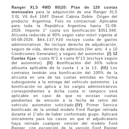
Ranger XLS 4WD 80|20: Plan de 120 cuotas
mensuales
para la adquisición de una Ranger XLS
3.0L V6 4x4 10AT Diesel Cabina Doble. Origen del
producto: Argentina. Foto no contractual. Aplicable
para toda la República Argentina hasta 31-08-
2026. Importe 1° cuota sin bonificación $351.048.
Alícuota reducida al 80% según valor móvil vigente al
04-08-2026: $
incluye cuota de gastos
64.137.920
administrativos. No incluye derecho de adjudicación,
seguro de vida, derecho de admisión (Ver arts. 4 y 10
Condiciones Generales) y seguro del automotor.
(I)
12
Cuotas fijas
-cuota N°2 a cuota N°13 (excluye seguro
del automotor).
(II)
Bonificación del 30% sobre
(III)
Los
alícuota aplicable de la cuota 1 a la 13.
contratos tendrán una bonificación del 100% de la
alícuota en una de las cuotas emitidas en forma
subsiguiente a la entrega del vehículo automotor. La
bonificación no aplica a los cargos administrativos
correspondientes a dicha cuota ni tampoco será
aplicable en caso de que no existan cuotas
pendientes de emisión a la fecha de retiro del
vehículo automotor solicitado.
(IV)
Primer Service
bonificado de la unidad modelo Ford Ranger retirada
durante el 1°año de haber conformado grupo. Aplicará
únicamente para los casos en que el adjudicatario
haya retirado cualquier versión del modelo Ford
Ranger, con excepción de la versión Ford Ranger