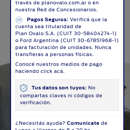
través de
planovalo.com.ar
o en
nuestra Red de Concesionarios.
Pagos Seguros:
Verificá que la
cuenta sea titularidad de
Obtené tu Ford en
Plan Ovalo S.A.
(CUIT 30-58404274-1)
o
Ford Argentina
(CUIT 30-67851968-1)
simples pasos
para facturación de unidades. Nunca
transfieras a personas físicas.
Conocé nuestros medios de pago
haciendo
click acá
.
Tus datos son tuyos:
No
compartas claves ni códigos de
verificación.
¿Necesitás ayuda?
Comunicate
de